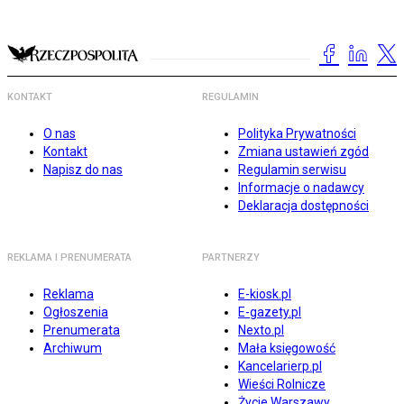
KONTAKT
REGULAMIN
O nas
Polityka Prywatności
Kontakt
Zmiana ustawień zgód
Napisz do nas
Regulamin serwisu
Informacje o nadawcy
Deklaracja dostępności
REKLAMA I PRENUMERATA
PARTNERZY
Reklama
E-kiosk.pl
Ogłoszenia
E-gazety.pl
Prenumerata
Nexto.pl
Archiwum
Mała księgowość
Kancelarierp.pl
Wieści Rolnicze
Życie Warszawy