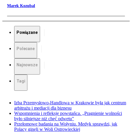
Marek Kozubal
Powiązane
Polecane
Najnowsze
Tagi
Izba Przemysłowo-Handlowa w Krakowie była jak centrum
arbitrażu i mediacji dla biznesu
Wspomnienia i refleksje powstańca. „Pragnienie wolności
było silniejsze niż chęć odwetu”
Przełomowe badania na Wołyniu. Medyk sprawdzi, jak
Polacy ginęli w Woli Ostrowieckiej