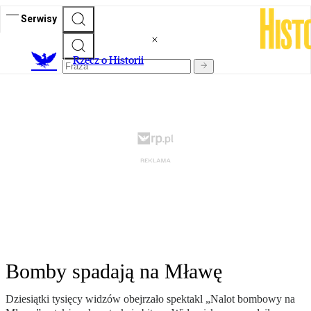
Serwisy
R
zecz o Historii
Bomby spadają na Mławę
Dziesiątki tysięcy widzów obejrzało spektakl „Nalot bombowy na