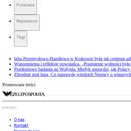
Polecane
Najnowsze
Tagi
Izba Przemysłowo-Handlowa w Krakowie była jak centrum arbit
Wspomnienia i refleksje powstańca. „Pragnienie wolności było 
Przełomowe badania na Wołyniu. Medyk sprawdzi, jak Polacy 
Zbrodnie pod lupą. Co naprawdę wiedzieli Niemcy o własnych
Promowane treści
KONTAKT
O nas
Kontakt