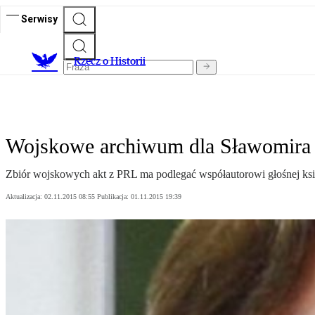
Serwisy
R
zecz o Historii
Wojskowe archiwum dla Sławomira
Zbiór wojskowych akt z PRL ma podlegać współautorowi głośnej ksią
Aktualizacja:
02.11.2015 08:55
Publikacja:
01.11.2015 19:39