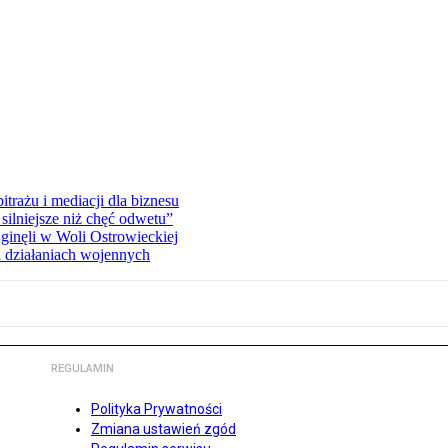
rażu i mediacji dla biznesu
silniejsze niż chęć odwetu”
ginęli w Woli Ostrowieckiej
 działaniach wojennych
REGULAMIN
Polityka Prywatności
Zmiana ustawień zgód