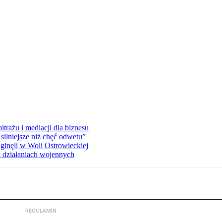
rażu i mediacji dla biznesu
silniejsze niż chęć odwetu”
ginęli w Woli Ostrowieckiej
 działaniach wojennych
REGULAMIN