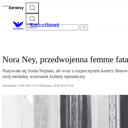
Serwisy
R
zecz o Historii
Nora Ney, przedwojenna femme fata
Nazywała się Sonia Nejman, ale wraz z rozpoczęciem kariery filmowej
swój medialny wizerunek kobiety tajemniczej.
Aktualizacja:
19.09.2019 17:13
Publikacja:
19.09.2019 16:42