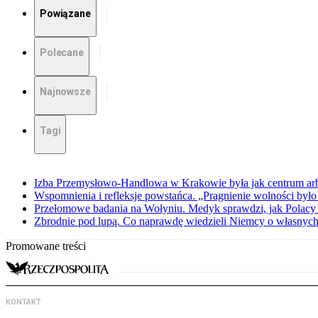
Powiązane
Polecane
Najnowsze
Tagi
Izba Przemysłowo-Handlowa w Krakowie była jak centrum arbit
Wspomnienia i refleksje powstańca. „Pragnienie wolności było 
Przełomowe badania na Wołyniu. Medyk sprawdzi, jak Polacy 
Zbrodnie pod lupą. Co naprawdę wiedzieli Niemcy o własnych
Promowane treści
KONTAKT