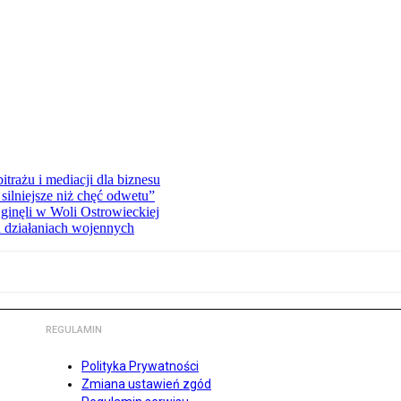
rażu i mediacji dla biznesu
silniejsze niż chęć odwetu”
ginęli w Woli Ostrowieckiej
 działaniach wojennych
REGULAMIN
Polityka Prywatności
Zmiana ustawień zgód