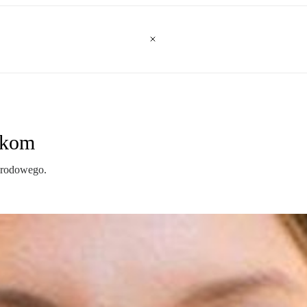
akom
arodowego.