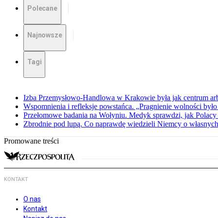
Polecane
Najnowsze
Tagi
Izba Przemysłowo-Handlowa w Krakowie była jak centrum arbit
Wspomnienia i refleksje powstańca. „Pragnienie wolności było 
Przełomowe badania na Wołyniu. Medyk sprawdzi, jak Polacy 
Zbrodnie pod lupą. Co naprawdę wiedzieli Niemcy o własnych
Promowane treści
KONTAKT
O nas
Kontakt