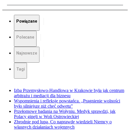
Powiązane
Polecane
Najnowsze
Tagi
Izba Przemysłowo-Handlowa w Krakowie była jak centrum
arbitrażu i mediacji dla biznesu
Wspomnienia i refleksje powstańca. „Pragnienie wolności
było silniejsze niż chęć odwetu”
Przełomowe badania na Wołyniu. Medyk sprawdzi, jak
Polacy ginęli w Woli Ostrowieckiej
Zbrodnie pod lupą. Co naprawdę wiedzieli Niemcy o
własnych działaniach wojennych