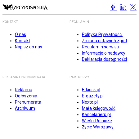
KONTAKT
REGULAMIN
O nas
Polityka Prywatności
Kontakt
Zmiana ustawień zgód
Napisz do nas
Regulamin serwisu
Informacje o nadawcy
Deklaracja dostępności
REKLAMA I PRENUMERATA
PARTNERZY
Reklama
E-kiosk.pl
Ogłoszenia
E-gazety.pl
Prenumerata
Nexto.pl
Archiwum
Mała księgowość
Kancelarierp.pl
Wieści Rolnicze
Życie Warszawy