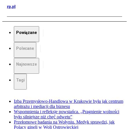
rp.pl
Powiązane
Polecane
Najnowsze
Tagi
Izba Przemysłowo-Handlowa w Krakowie była jak centrum
arbitrażu i mediacji dla biznesu
Wspomnienia i refleksje powstańca. „Pragnienie wolności
było silniejsze niż chęć odwetu”
Przełomowe badania na Wołyniu. Medyk sprawdzi, jak
Polacy ginęli w Woli Ostrowieckiej