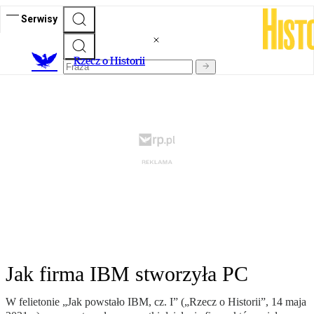
Serwisy
R
zecz o Historii
Jak firma IBM stworzyła PC
W felietonie „Jak powstało IBM, cz. I” („Rzecz o Historii”, 14 maja