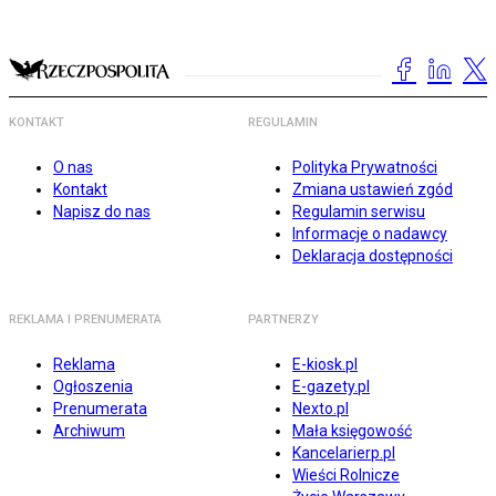
KONTAKT
REGULAMIN
O nas
Polityka Prywatności
Kontakt
Zmiana ustawień zgód
Napisz do nas
Regulamin serwisu
Informacje o nadawcy
Deklaracja dostępności
REKLAMA I PRENUMERATA
PARTNERZY
Reklama
E-kiosk.pl
Ogłoszenia
E-gazety.pl
Prenumerata
Nexto.pl
Archiwum
Mała księgowość
Kancelarierp.pl
Wieści Rolnicze