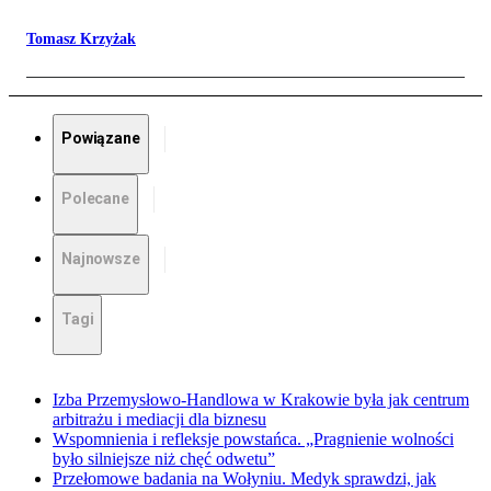
Tomasz Krzyżak
Powiązane
Polecane
Najnowsze
Tagi
Izba Przemysłowo-Handlowa w Krakowie była jak centrum
arbitrażu i mediacji dla biznesu
Wspomnienia i refleksje powstańca. „Pragnienie wolności
było silniejsze niż chęć odwetu”
Przełomowe badania na Wołyniu. Medyk sprawdzi, jak