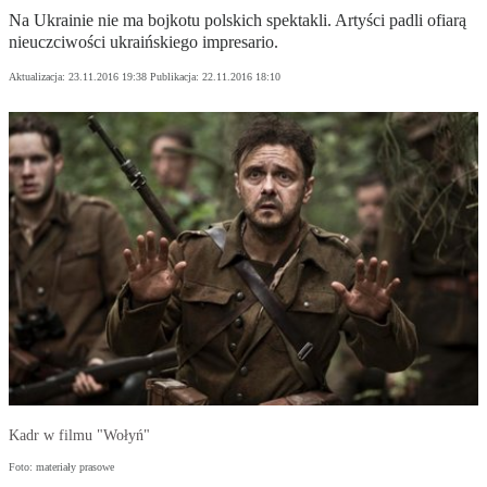
Na Ukrainie nie ma bojkotu polskich spektakli. Artyści padli ofiarą
nieuczciwości ukraińskiego impresario.
Aktualizacja:
23.11.2016 19:38
Publikacja:
22.11.2016 18:10
Kadr w filmu "Wołyń"
Foto: materiały prasowe