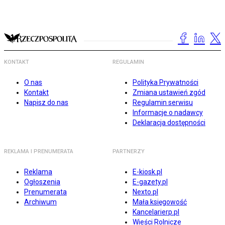
KONTAKT
REGULAMIN
O nas
Polityka Prywatności
Kontakt
Zmiana ustawień zgód
Napisz do nas
Regulamin serwisu
Informacje o nadawcy
Deklaracja dostępności
REKLAMA I PRENUMERATA
PARTNERZY
Reklama
E-kiosk.pl
Ogłoszenia
E-gazety.pl
Prenumerata
Nexto.pl
Archiwum
Mała księgowość
Kancelarierp.pl
Wieści Rolnicze