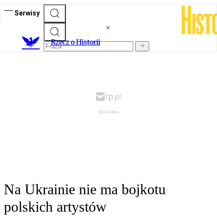
Serwisy
R
zecz o Historii
Na Ukrainie nie ma bojkotu
polskich artystów