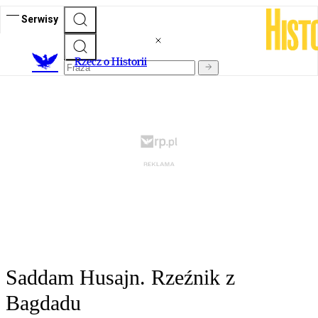
Serwisy
R
zecz o Historii
Saddam Husajn. Rzeźnik z
Bagdadu