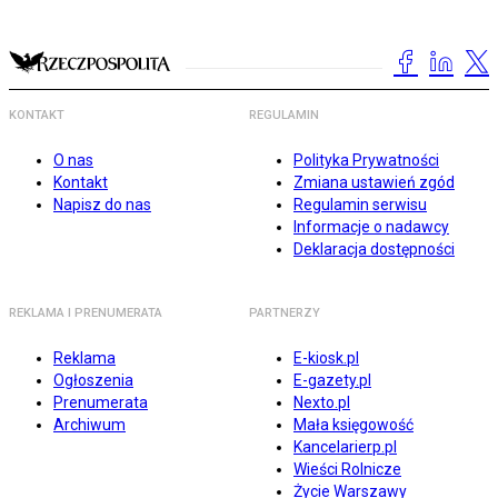
KONTAKT
REGULAMIN
O nas
Polityka Prywatności
Kontakt
Zmiana ustawień zgód
Napisz do nas
Regulamin serwisu
Informacje o nadawcy
Deklaracja dostępności
REKLAMA I PRENUMERATA
PARTNERZY
Reklama
E-kiosk.pl
Ogłoszenia
E-gazety.pl
Prenumerata
Nexto.pl
Archiwum
Mała księgowość
Kancelarierp.pl
Wieści Rolnicze
Życie Warszawy