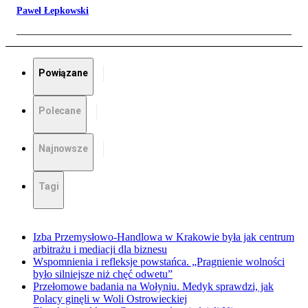
Paweł Łepkowski
Powiązane
Polecane
Najnowsze
Tagi
Izba Przemysłowo-Handlowa w Krakowie była jak centrum
arbitrażu i mediacji dla biznesu
Wspomnienia i refleksje powstańca. „Pragnienie wolności
było silniejsze niż chęć odwetu”
Przełomowe badania na Wołyniu. Medyk sprawdzi, jak
Polacy ginęli w Woli Ostrowieckiej