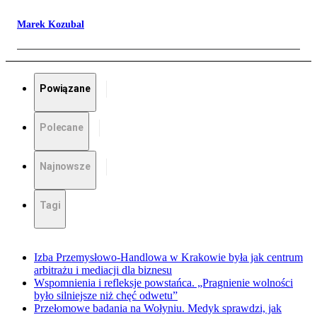
Marek Kozubal
Powiązane
Polecane
Najnowsze
Tagi
Izba Przemysłowo-Handlowa w Krakowie była jak centrum
arbitrażu i mediacji dla biznesu
Wspomnienia i refleksje powstańca. „Pragnienie wolności
było silniejsze niż chęć odwetu”
Przełomowe badania na Wołyniu. Medyk sprawdzi, jak