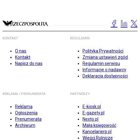
KONTAKT
REGULAMIN
O nas
Polityka Prywatności
Kontakt
Zmiana ustawień zgód
Napisz do nas
Regulamin serwisu
Informacje o nadawcy
Deklaracja dostępności
REKLAMA I PRENUMERATA
PARTNERZY
Reklama
E-kiosk.pl
Ogłoszenia
E-gazety.pl
Prenumerata
Nexto.pl
Archiwum
Mała księgowość
Kancelarierp.pl
Wieści Rolnicze