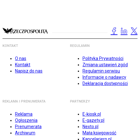
KONTAKT
REGULAMIN
O nas
Polityka Prywatności
Kontakt
Zmiana ustawień zgód
Napisz do nas
Regulamin serwisu
Informacje o nadawcy
Deklaracja dostępności
REKLAMA I PRENUMERATA
PARTNERZY
Reklama
E-kiosk.pl
Ogłoszenia
E-gazety.pl
Prenumerata
Nexto.pl
Archiwum
Mała księgowość
Kancelarierp.pl