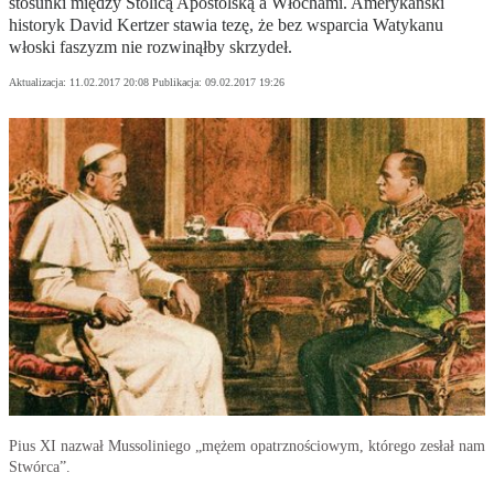
stosunki między Stolicą Apostolską a Włochami. Amerykański
historyk David Kertzer stawia tezę, że bez wsparcia Watykanu
włoski faszyzm nie rozwinąłby skrzydeł.
Aktualizacja:
11.02.2017 20:08
Publikacja:
09.02.2017 19:26
Pius XI nazwał Mussoliniego „mężem opatrznościowym, którego zesłał nam
Stwórca”.