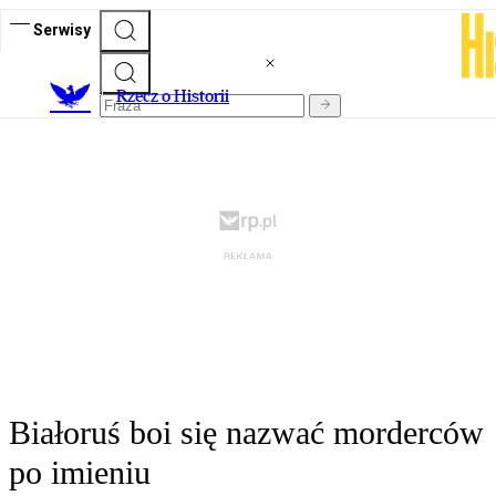
Serwisy
R
zecz o Historii
Białoruś boi się nazwać morderców
po imieniu