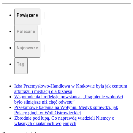
Powiązane
Polecane
Najnowsze
Tagi
Izba Przemysłowo-Handlowa w Krakowie była jak centrum
arbitrażu i mediacji dla biznesu
Wspomnienia i refleksje powstańca. „Pragnienie wolności
było silniejsze niż chęć odwetu”
Przełomowe badania na Wołyniu. Medyk sprawdzi, jak
Polacy ginęli w Woli Ostrowieckiej
Zbrodnie pod lupą. Co naprawdę wiedzieli Niemcy o
własnych działaniach wojennych