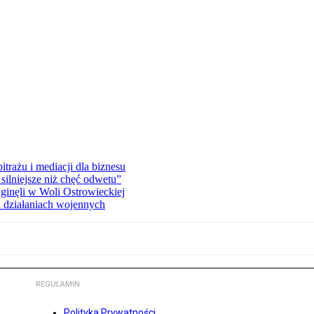
rażu i mediacji dla biznesu
silniejsze niż chęć odwetu”
ginęli w Woli Ostrowieckiej
 działaniach wojennych
REGULAMIN
Polityka Prywatności