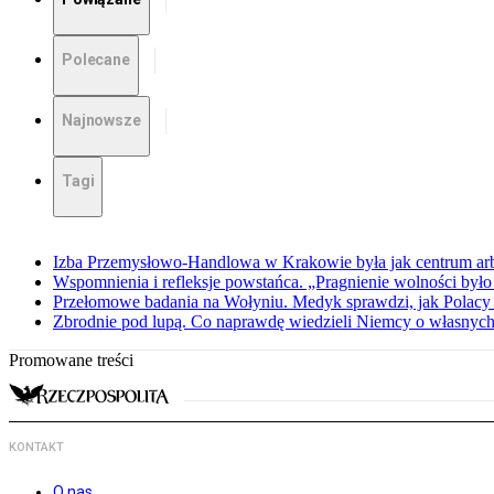
Polecane
Najnowsze
Tagi
Izba Przemysłowo-Handlowa w Krakowie była jak centrum arbit
Wspomnienia i refleksje powstańca. „Pragnienie wolności było 
Przełomowe badania na Wołyniu. Medyk sprawdzi, jak Polacy 
Zbrodnie pod lupą. Co naprawdę wiedzieli Niemcy o własnych
Promowane treści
KONTAKT
O nas