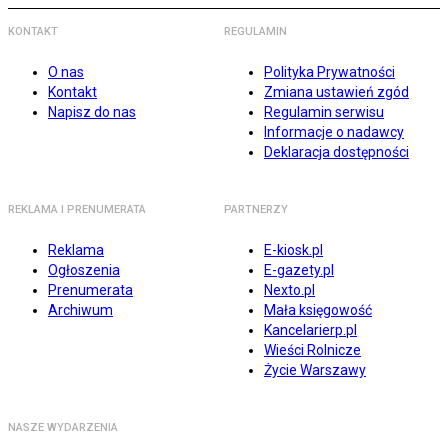
KONTAKT
REGULAMIN
O nas
Polityka Prywatności
Kontakt
Zmiana ustawień zgód
Napisz do nas
Regulamin serwisu
Informacje o nadawcy
Deklaracja dostępności
REKLAMA I PRENUMERATA
PARTNERZY
Reklama
E-kiosk.pl
Ogłoszenia
E-gazety.pl
Prenumerata
Nexto.pl
Archiwum
Mała księgowość
Kancelarierp.pl
Wieści Rolnicze
Życie Warszawy
NASZE WYDARZENIA