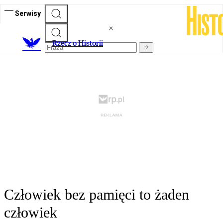
Serwisy
R
zecz o Historii
Człowiek bez pamięci to żaden
człowiek