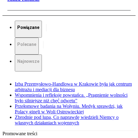
Powiązane
Polecane
Najnowsze
Izba Przemysłowo-Handlowa w Krakowie była jak centrum
arbitrażu i mediacji dla biznesu
Wspomnienia i refleksje powstańca. „Pragnienie wolności
było silniejsze niż chęć odwetu”
Przełomowe badania na Wołyniu. Medyk sprawdzi, jak
Polacy ginęli w Woli Ostrowieckiej
Zbrodnie pod lupą. Co naprawdę wiedzieli Niemcy o
własnych działaniach wojennych
Promowane treści