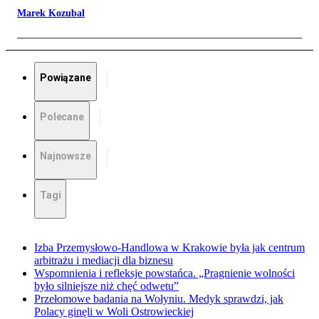
Marek Kozubal
Powiązane
Polecane
Najnowsze
Tagi
Izba Przemysłowo-Handlowa w Krakowie była jak centrum
arbitrażu i mediacji dla biznesu
Wspomnienia i refleksje powstańca. „Pragnienie wolności
było silniejsze niż chęć odwetu”
Przełomowe badania na Wołyniu. Medyk sprawdzi, jak
Polacy ginęli w Woli Ostrowieckiej