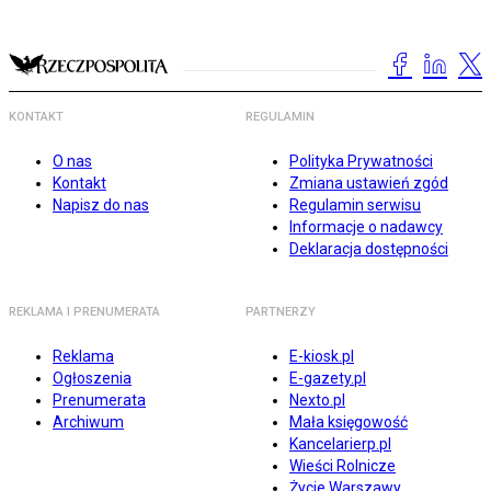
KONTAKT
REGULAMIN
O nas
Polityka Prywatności
Kontakt
Zmiana ustawień zgód
Napisz do nas
Regulamin serwisu
Informacje o nadawcy
Deklaracja dostępności
REKLAMA I PRENUMERATA
PARTNERZY
Reklama
E-kiosk.pl
Ogłoszenia
E-gazety.pl
Prenumerata
Nexto.pl
Archiwum
Mała księgowość
Kancelarierp.pl
Wieści Rolnicze
Życie Warszawy