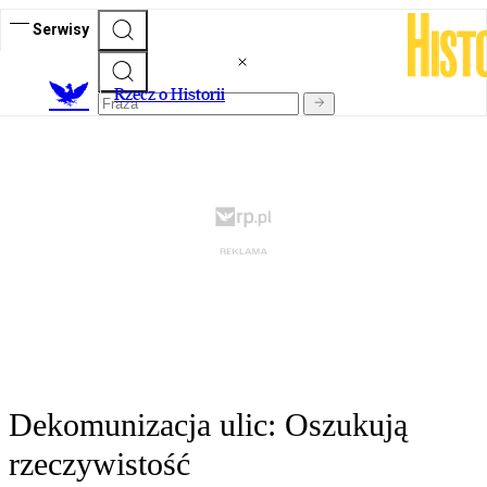
Serwisy
R
zecz o Historii
Dekomunizacja ulic: Oszukują
rzeczywistość