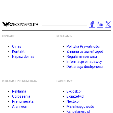
KONTAKT
REGULAMIN
O nas
Polityka Prywatności
Kontakt
Zmiana ustawień zgód
Napisz do nas
Regulamin serwisu
Informacje o nadawcy
Deklaracja dostępności
REKLAMA I PRENUMERATA
PARTNERZY
Reklama
E-kiosk.pl
Ogłoszenia
E-gazety.pl
Prenumerata
Nexto.pl
Archiwum
Mała księgowość
Kancelarierp.pl