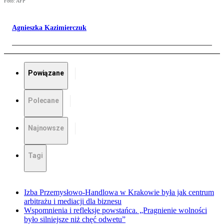
Foto: AFP
Agnieszka Kazimierczuk
Powiązane
Polecane
Najnowsze
Tagi
Izba Przemysłowo-Handlowa w Krakowie była jak centrum
arbitrażu i mediacji dla biznesu
Wspomnienia i refleksje powstańca. „Pragnienie wolności
było silniejsze niż chęć odwetu”