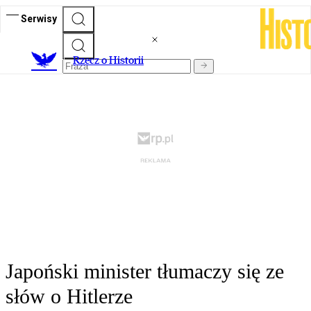
Serwisy
R
zecz o Historii
Japoński minister tłumaczy się ze
słów o Hitlerze