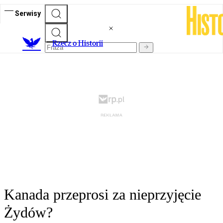
Serwisy
R
zecz o Historii
Kanada przeprosi za nieprzyjęcie
Żydów?