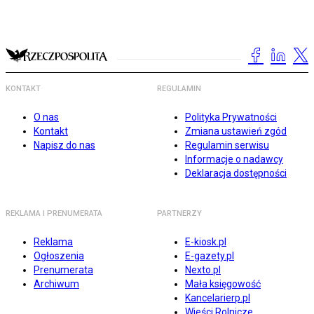
KONTAKT
REGULAMIN
O nas
Polityka Prywatności
Kontakt
Zmiana ustawień zgód
Napisz do nas
Regulamin serwisu
Informacje o nadawcy
Deklaracja dostępności
REKLAMA I PRENUMERATA
PARTNERZY
Reklama
E-kiosk.pl
Ogłoszenia
E-gazety.pl
Prenumerata
Nexto.pl
Archiwum
Mała księgowość
Kancelarierp.pl
Wieści Rolnicze