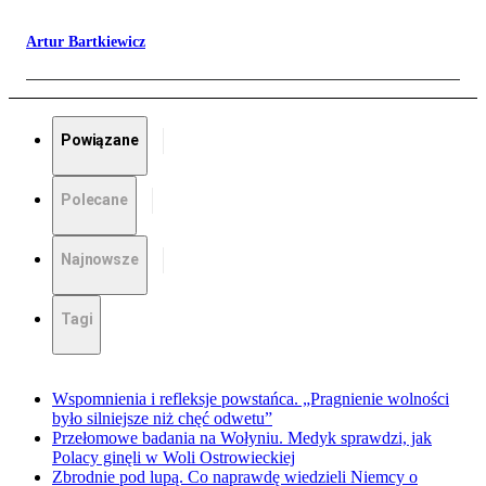
Artur Bartkiewicz
Powiązane
Polecane
Najnowsze
Tagi
Wspomnienia i refleksje powstańca. „Pragnienie wolności
było silniejsze niż chęć odwetu”
Przełomowe badania na Wołyniu. Medyk sprawdzi, jak
Polacy ginęli w Woli Ostrowieckiej
Zbrodnie pod lupą. Co naprawdę wiedzieli Niemcy o