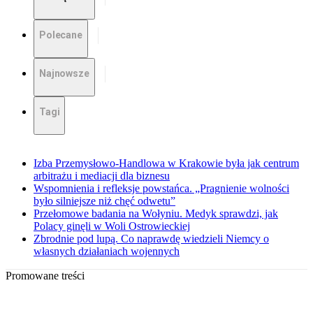
Polecane
Najnowsze
Tagi
Izba Przemysłowo-Handlowa w Krakowie była jak centrum
arbitrażu i mediacji dla biznesu
Wspomnienia i refleksje powstańca. „Pragnienie wolności
było silniejsze niż chęć odwetu”
Przełomowe badania na Wołyniu. Medyk sprawdzi, jak
Polacy ginęli w Woli Ostrowieckiej
Zbrodnie pod lupą. Co naprawdę wiedzieli Niemcy o
własnych działaniach wojennych
Promowane treści