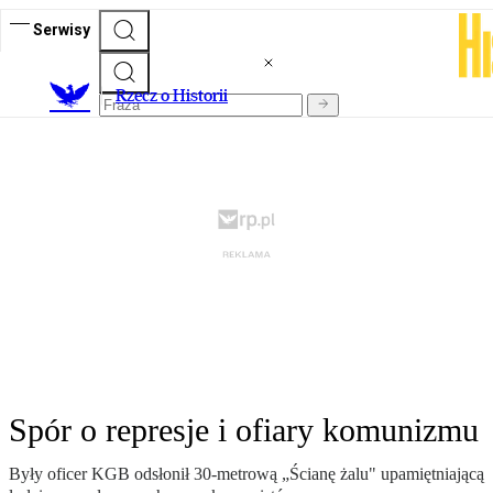
Serwisy
R
zecz o Historii
Spór o represje i ofiary komunizmu
Były oficer KGB odsłonił 30-metrową „Ścianę żalu" upamiętniającą