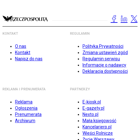
KONTAKT
REGULAMIN
O nas
Polityka Prywatności
Kontakt
Zmiana ustawień zgód
Napisz do nas
Regulamin serwisu
Informacje o nadawcy
Deklaracja dostępności
REKLAMA I PRENUMERATA
PARTNERZY
Reklama
E-kiosk.pl
Ogłoszenia
E-gazety.pl
Prenumerata
Nexto.pl
Archiwum
Mała księgowość
Kancelarierp.pl
Wieści Rolnicze
Życie Warszawy