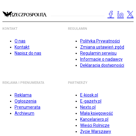
KONTAKT
REGULAMIN
O nas
Polityka Prywatności
Kontakt
Zmiana ustawień zgód
Napisz do nas
Regulamin serwisu
Informacje o nadawcy
Deklaracja dostępności
REKLAMA I PRENUMERATA
PARTNERZY
Reklama
E-kiosk.pl
Ogłoszenia
E-gazety.pl
Prenumerata
Nexto.pl
Archiwum
Mała księgowość
Kancelarierp.pl
Wieści Rolnicze
Życie Warszawy