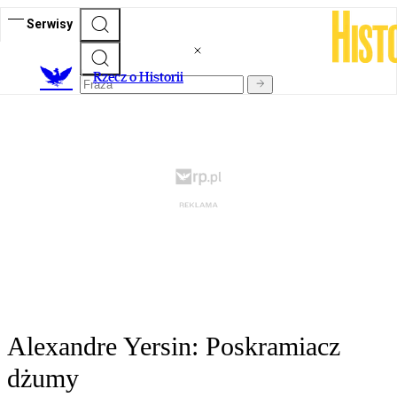
Serwisy
R
zecz o Historii
Alexandre Yersin: Poskramiacz
dżumy