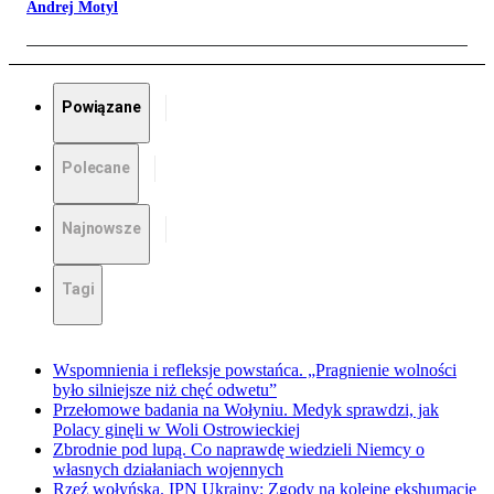
Andrej Motyl
Powiązane
Polecane
Najnowsze
Tagi
Wspomnienia i refleksje powstańca. „Pragnienie wolności
było silniejsze niż chęć odwetu”
Przełomowe badania na Wołyniu. Medyk sprawdzi, jak
Polacy ginęli w Woli Ostrowieckiej
Zbrodnie pod lupą. Co naprawdę wiedzieli Niemcy o
własnych działaniach wojennych
Rzeź wołyńska. IPN Ukrainy: Zgody na kolejne ekshumacje