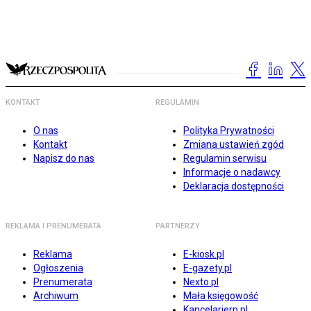
KONTAKT
REGULAMIN
O nas
Polityka Prywatności
Kontakt
Zmiana ustawień zgód
Napisz do nas
Regulamin serwisu
Informacje o nadawcy
Deklaracja dostępności
REKLAMA I PRENUMERATA
PARTNERZY
Reklama
E-kiosk.pl
Ogłoszenia
E-gazety.pl
Prenumerata
Nexto.pl
Archiwum
Mała księgowość
Kancelarierp.pl