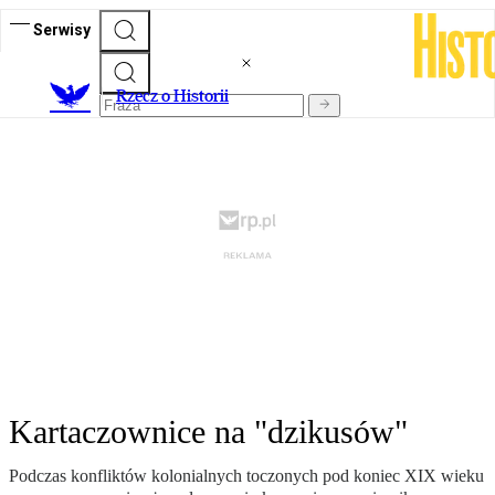
Serwisy
R
zecz o Historii
Kartaczownice na "dzikusów"
Podczas konfliktów kolonialnych toczonych pod koniec XIX wieku