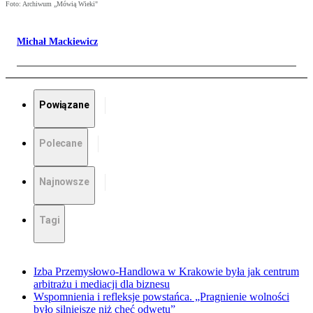
Foto: Archiwum „Mówią Wieki"
Michał Mackiewicz
Powiązane
Polecane
Najnowsze
Tagi
Izba Przemysłowo-Handlowa w Krakowie była jak centrum
arbitrażu i mediacji dla biznesu
Wspomnienia i refleksje powstańca. „Pragnienie wolności
było silniejsze niż chęć odwetu”