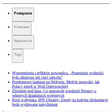
Powiązane
Polecane
Najnowsze
Tagi
Wspomnienia i refleksje powstańca. „Pragnienie wolności
było silniejsze niż chęć odwetu”
Przełomowe badania na Wołyniu. Medyk sprawdzi, jak
Polacy ginęli w Woli Ostrowieckiej
Zbrodnie pod lupą. Co naprawdę wiedzieli Niemcy o
własnych działaniach wojennych
Rzeź wołyńska. IPN Ukrainy: Zgody na kolejne ekshumacje
będą wydawane natychmiast