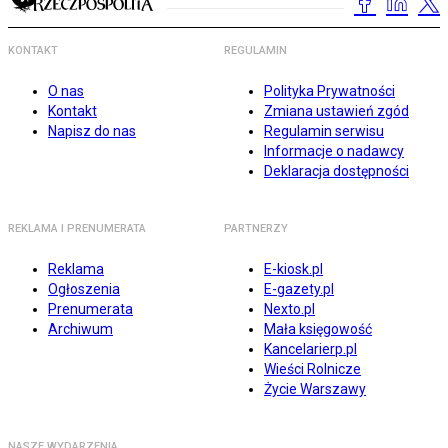
KONTAKT
REGULAMIN
O nas
Polityka Prywatności
Kontakt
Zmiana ustawień zgód
Napisz do nas
Regulamin serwisu
Informacje o nadawcy
Deklaracja dostępności
REKLAMA I PRENUMERATA
PARTNERZY
Reklama
E-kiosk.pl
Ogłoszenia
E-gazety.pl
Prenumerata
Nexto.pl
Archiwum
Mała księgowość
Kancelarierp.pl
Wieści Rolnicze
Życie Warszawy
NASZE WYDARZENIA