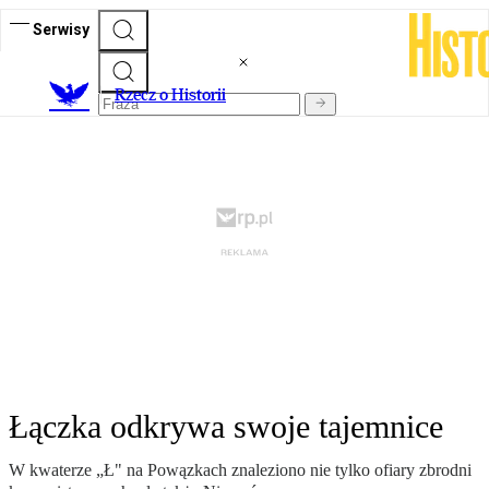
Serwisy
R
zecz o Historii
Łączka odkrywa swoje tajemnice
W kwaterze „Ł" na Powązkach znaleziono nie tylko ofiary zbrodni