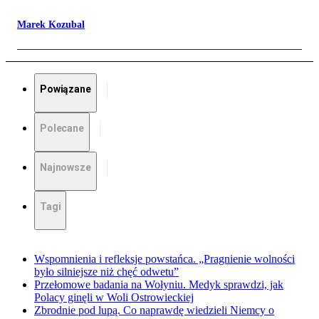
Marek Kozubal
Powiązane
Polecane
Najnowsze
Tagi
Wspomnienia i refleksje powstańca. „Pragnienie wolności
było silniejsze niż chęć odwetu”
Przełomowe badania na Wołyniu. Medyk sprawdzi, jak
Polacy ginęli w Woli Ostrowieckiej
Zbrodnie pod lupą. Co naprawdę wiedzieli Niemcy o