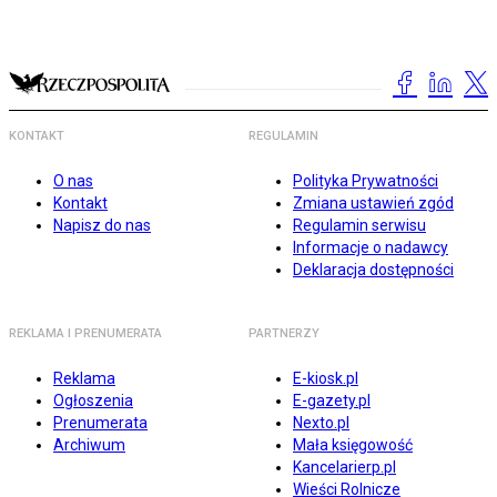
KONTAKT
REGULAMIN
O nas
Polityka Prywatności
Kontakt
Zmiana ustawień zgód
Napisz do nas
Regulamin serwisu
Informacje o nadawcy
Deklaracja dostępności
REKLAMA I PRENUMERATA
PARTNERZY
Reklama
E-kiosk.pl
Ogłoszenia
E-gazety.pl
Prenumerata
Nexto.pl
Archiwum
Mała księgowość
Kancelarierp.pl
Wieści Rolnicze