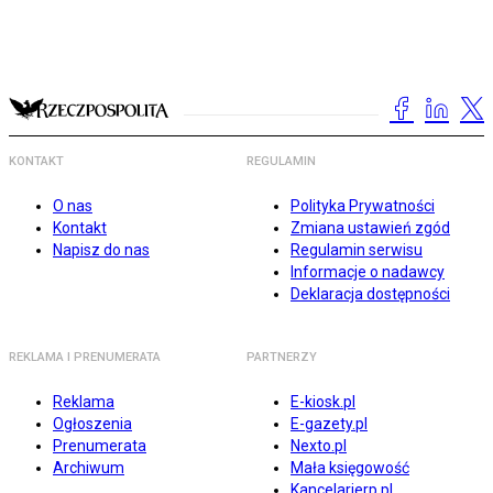
KONTAKT
REGULAMIN
O nas
Polityka Prywatności
Kontakt
Zmiana ustawień zgód
Napisz do nas
Regulamin serwisu
Informacje o nadawcy
Deklaracja dostępności
REKLAMA I PRENUMERATA
PARTNERZY
Reklama
E-kiosk.pl
Ogłoszenia
E-gazety.pl
Prenumerata
Nexto.pl
Archiwum
Mała księgowość
Kancelarierp.pl