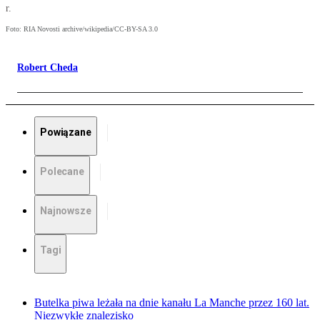
r.
Foto: RIA Novosti archive/wikipedia/CC-BY-SA 3.0
Robert Cheda
Powiązane
Polecane
Najnowsze
Tagi
Butelka piwa leżała na dnie kanału La Manche przez 160 lat.
Niezwykłe znalezisko