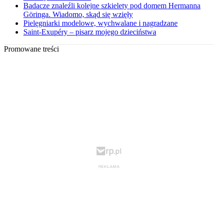
Badacze znaleźli kolejne szkielety pod domem Hermanna
Göringa. Wiadomo, skąd się wzięły
Pielęgniarki modelowe, wychwalane i nagradzane
Saint-Exupéry – pisarz mojego dzieciństwa
Promowane treści