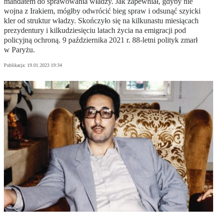
mandatem do sprawowania władzy. Jak zapewniał, gdyby nie
wojna z Irakiem, mógłby odwrócić bieg spraw i odsunąć szyicki
kler od struktur władzy. Skończyło się na kilkunastu miesiącach
prezydentury i kilkudziesięciu latach życia na emigracji pod
policyjną ochroną. 9 października 2021 r. 88-letni polityk zmarł
w Paryżu.
Publikacja:
19.01.2023 19:34