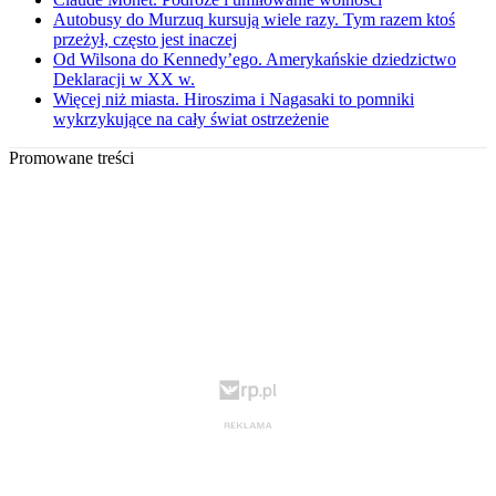
Autobusy do Murzuq kursują wiele razy. Tym razem ktoś
przeżył, często jest inaczej
Od Wilsona do Kennedy’ego. Amerykańskie dziedzictwo
Deklaracji w XX w.
Więcej niż miasta. Hiroszima i Nagasaki to pomniki
wykrzykujące na cały świat ostrzeżenie
Promowane treści