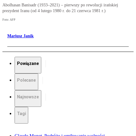
Abolhasan Banisadr (1933–2021) – pierwszy po rewolucji irańskiej
prezydent Iranu (od 4 lutego 1980 r. do 21 czerwca 1981 r.)
Foto: AFP
Mariusz Janik
Powiązane
Polecane
Najnowsze
Tagi
Claude Monet. Podróże i umiłowanie wolności