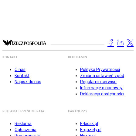
KONTAKT
REGULAMIN
O nas
Polityka Prywatności
Kontakt
Zmiana ustawień zgód
Napisz do nas
Regulamin serwisu
Informacje o nadawcy
Deklaracja dostępności
REKLAMA I PRENUMERATA
PARTNERZY
Reklama
E-kiosk.pl
Ogłoszenia
E-gazety.pl
Prenumerata
Nexto.pl