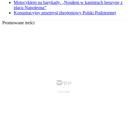
Motocyklem na barykady. „Nosiłem w kanistrach benzynę z
placu Napoleona”
Konspiracyjny przemysł zbrojeniowy Polski Podziemnej
Promowane treści