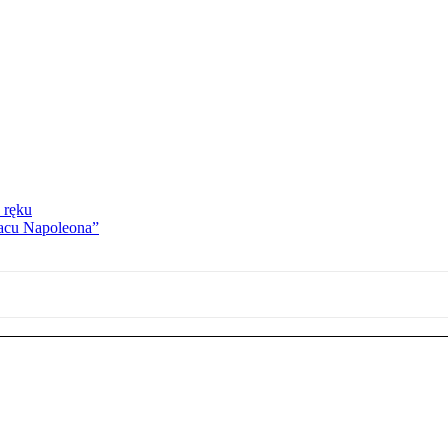
 ręku
lacu Napoleona”