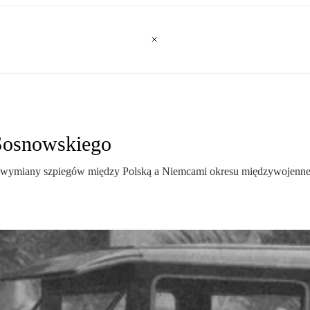
 Sosnowskiego
zej wymiany szpiegów między Polską a Niemcami okresu międzywojenneg