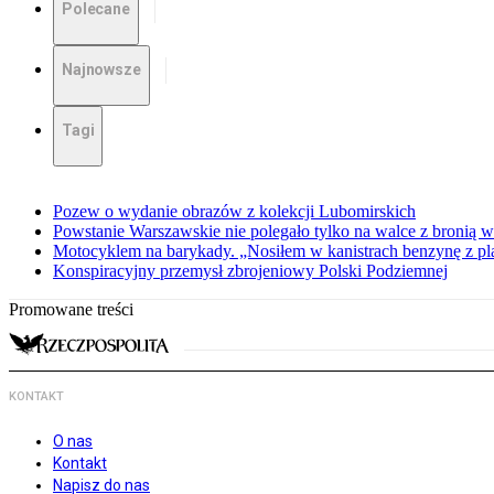
Polecane
Najnowsze
Tagi
Pozew o wydanie obrazów z kolekcji Lubomirskich
Powstanie Warszawskie nie polegało tylko na walce z bronią w
Motocyklem na barykady. „Nosiłem w kanistrach benzynę z p
Konspiracyjny przemysł zbrojeniowy Polski Podziemnej
Promowane treści
KONTAKT
O nas
Kontakt
Napisz do nas