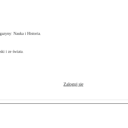
!
azyny: Nauka i Historia.
ki i ze świata.
Zaloguj się