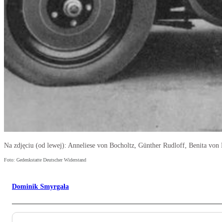
Na zdjęciu (od lewej): Anneliese von Bocholtz, Günther Rudloff, Benita von 
Foto: Gedenkstatte Deutscher Widerstand
Dominik Smyrgała