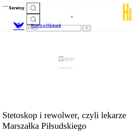
Serwisy
R
zecz o Historii
Stetoskop i rewolwer, czyli lekarze
Marszałka Piłsudskiego