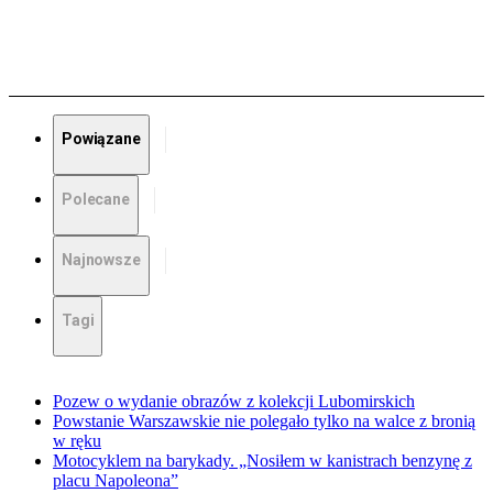
Powiązane
Polecane
Najnowsze
Tagi
Pozew o wydanie obrazów z kolekcji Lubomirskich
Powstanie Warszawskie nie polegało tylko na walce z bronią
w ręku
Motocyklem na barykady. „Nosiłem w kanistrach benzynę z
placu Napoleona”