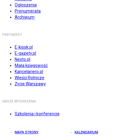
Ogłoszenia
Prenumerata
Archiwum
PARTNERZY
E-kiosk.pl
E-gazety.pl
Nexto.pl
Mała księgowość
Kancelarierp.pl
Wieści Rolnicze
Życie Warszawy
NASZE WYDARZENIA
Szkolenia i konferencje
MAPA STRONY
KALENDARIUM