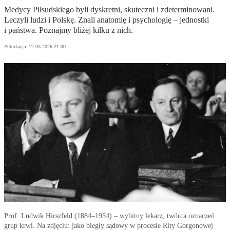
Medycy Piłsudskiego byli dyskretni, skuteczni i zdeterminowani.
Leczyli ludzi i Polskę. Znali anatomię i psychologię – jednostki
i państwa. Poznajmy bliżej kilku z nich.
Publikacja:
12.03.2026 21:00
Prof. Ludwik Hirszfeld (1884–1954) – wybitny lekarz, twórca oznaczeń
grup krwi. Na zdjęciu: jako biegły sądowy w procesie Rity Gorgonowej