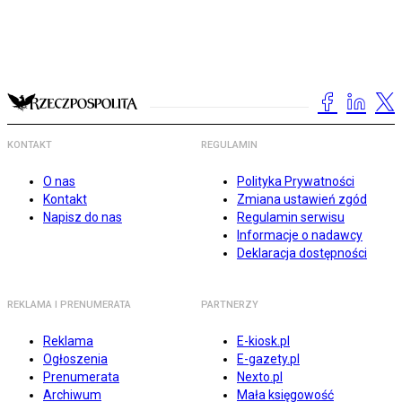
KONTAKT
REGULAMIN
O nas
Polityka Prywatności
Kontakt
Zmiana ustawień zgód
Napisz do nas
Regulamin serwisu
Informacje o nadawcy
Deklaracja dostępności
REKLAMA I PRENUMERATA
PARTNERZY
Reklama
E-kiosk.pl
Ogłoszenia
E-gazety.pl
Prenumerata
Nexto.pl
Archiwum
Mała księgowość