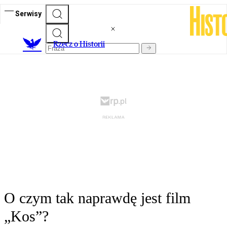
Serwisy
R
zecz o Historii
O czym tak naprawdę jest film
„Kos”?