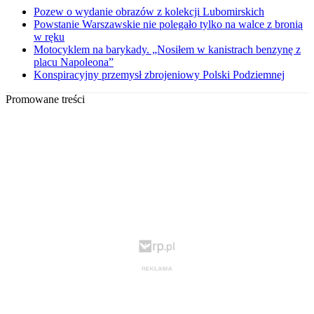
Pozew o wydanie obrazów z kolekcji Lubomirskich
Powstanie Warszawskie nie polegało tylko na walce z bronią
w ręku
Motocyklem na barykady. „Nosiłem w kanistrach benzynę z
placu Napoleona”
Konspiracyjny przemysł zbrojeniowy Polski Podziemnej
Promowane treści