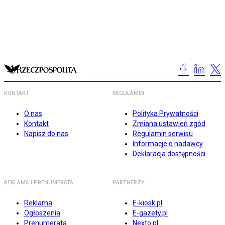
KONTAKT
REGULAMIN
O nas
Polityka Prywatności
Kontakt
Zmiana ustawień zgód
Napisz do nas
Regulamin serwisu
Informacje o nadawcy
Deklaracja dostępności
REKLAMA I PRENUMERATA
PARTNERZY
Reklama
E-kiosk.pl
Ogłoszenia
E-gazety.pl
Prenumerata
Nexto.pl