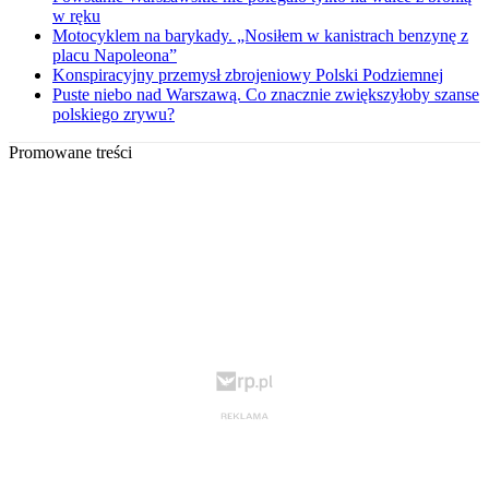
w ręku
Motocyklem na barykady. „Nosiłem w kanistrach benzynę z
placu Napoleona”
Konspiracyjny przemysł zbrojeniowy Polski Podziemnej
Puste niebo nad Warszawą. Co znacznie zwiększyłoby szanse
polskiego zrywu?
Promowane treści