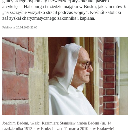
galicyjskiego dyplomaty i szwedzkiej arystokratki, pasierb
arcyksięcia Habsburga i dziedzic majątku w Busku, jak sam mówił:
„na szczęście wszystko stracił podczas wojny”. Kościół katolicki
zaś zyskał charyzmatycznego zakonnika i kapłana.
Publikacja:
20.04.2023 22:00
Joachim Badeni, właśc. Kazimierz Stanisław hrabia Badeni (ur. 14
października 1912 r. w Brukseli, zm. 11 marca 2010 r. w Krakowie) –