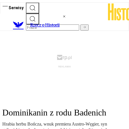
Serwisy
R
zecz o Historii
Dominikanin z rodu Badenich
Hrabia herbu Bończa, wnuk premiera Austro-Węgier, syn