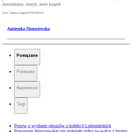
dominikanin, mistyk, autor książek
Foto: Danuta Węgiel/FOTONOVA
Agnieszka Niemojewska
Powiązane
Polecane
Najnowsze
Tagi
Pozew o wydanie obrazów z kolekcji Lubomirskich
Powstanie Warszawskie nie polegało tylko na walce z bronią