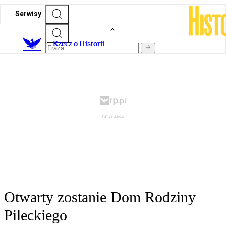
Serwisy
R
zecz o Historii
Otwarty zostanie Dom Rodziny
Pileckiego