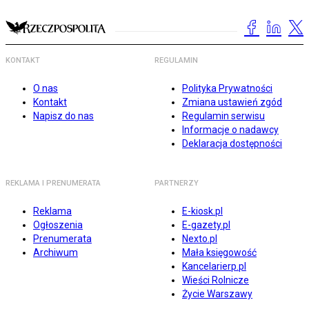
KONTAKT
REGULAMIN
O nas
Polityka Prywatności
Kontakt
Zmiana ustawień zgód
Napisz do nas
Regulamin serwisu
Informacje o nadawcy
Deklaracja dostępności
REKLAMA I PRENUMERATA
PARTNERZY
Reklama
E-kiosk.pl
Ogłoszenia
E-gazety.pl
Prenumerata
Nexto.pl
Archiwum
Mała księgowość
Kancelarierp.pl
Wieści Rolnicze
Życie Warszawy