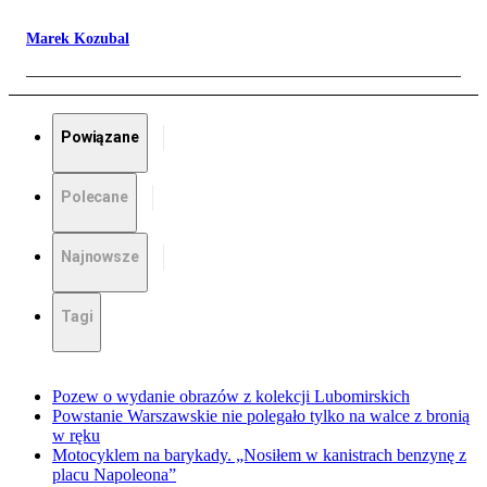
Marek Kozubal
Powiązane
Polecane
Najnowsze
Tagi
Pozew o wydanie obrazów z kolekcji Lubomirskich
Powstanie Warszawskie nie polegało tylko na walce z bronią
w ręku
Motocyklem na barykady. „Nosiłem w kanistrach benzynę z
placu Napoleona”