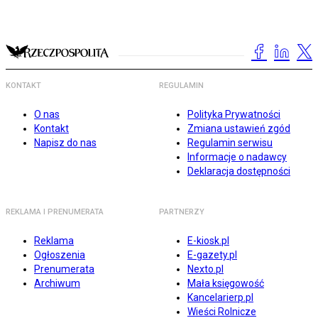
KONTAKT
REGULAMIN
O nas
Polityka Prywatności
Kontakt
Zmiana ustawień zgód
Napisz do nas
Regulamin serwisu
Informacje o nadawcy
Deklaracja dostępności
REKLAMA I PRENUMERATA
PARTNERZY
Reklama
E-kiosk.pl
Ogłoszenia
E-gazety.pl
Prenumerata
Nexto.pl
Archiwum
Mała księgowość
Kancelarierp.pl
Wieści Rolnicze