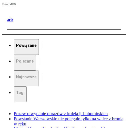
Foto: MON
arb
Powiązane
Polecane
Najnowsze
Tagi
Pozew o wydanie obrazów z kolekcji Lubomirskich
Powstanie Warszawskie nie polegało tylko na walce z bronią
w ręku