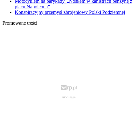
Motocyklem na barykady. „Nosiłem w kanistrach benzynę z
placu Napoleona”
Konspiracyjny przemysł zbrojeniowy Polski Podziemnej
Promowane treści