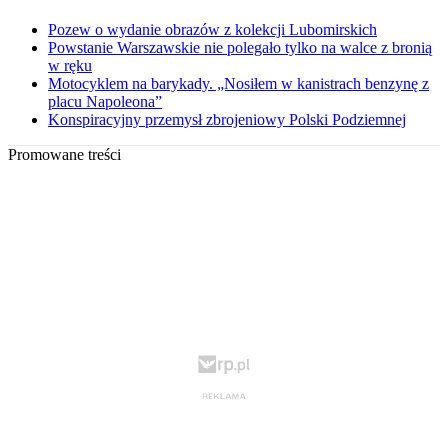
Pozew o wydanie obrazów z kolekcji Lubomirskich
Powstanie Warszawskie nie polegało tylko na walce z bronią
w ręku
Motocyklem na barykady. „Nosiłem w kanistrach benzynę z
placu Napoleona”
Konspiracyjny przemysł zbrojeniowy Polski Podziemnej
Promowane treści