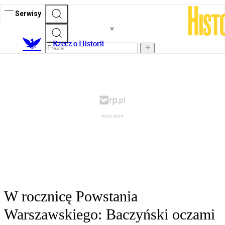
Serwisy
R
zecz o Historii
W rocznicę Powstania
Warszawskiego: Baczyński oczami