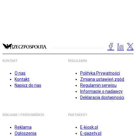
KONTAKT
REGULAMIN
O nas
Polityka Prywatności
Kontakt
Zmiana ustawień zgód
Napisz do nas
Regulamin serwisu
Informacje o nadawcy
Deklaracja dostępności
REKLAMA I PRENUMERATA
PARTNERZY
Reklama
E-kiosk.pl
Ogłoszenia
E-gazety.pl