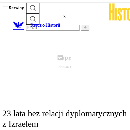
Serwisy
R
zecz o Historii
23 lata bez relacji dyplomatycznych
z Izraelem