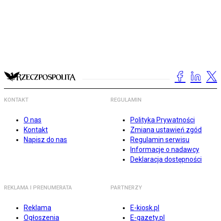
KONTAKT
REGULAMIN
O nas
Polityka Prywatności
Kontakt
Zmiana ustawień zgód
Napisz do nas
Regulamin serwisu
Informacje o nadawcy
Deklaracja dostępności
REKLAMA I PRENUMERATA
PARTNERZY
Reklama
E-kiosk.pl
Ogłoszenia
E-gazety.pl