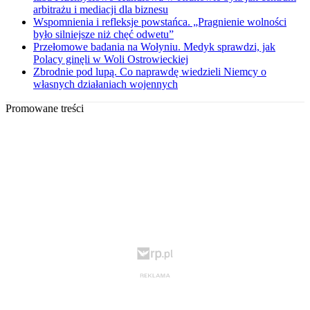
arbitrażu i mediacji dla biznesu
Wspomnienia i refleksje powstańca. „Pragnienie wolności
było silniejsze niż chęć odwetu”
Przełomowe badania na Wołyniu. Medyk sprawdzi, jak
Polacy ginęli w Woli Ostrowieckiej
Zbrodnie pod lupą. Co naprawdę wiedzieli Niemcy o
własnych działaniach wojennych
Promowane treści