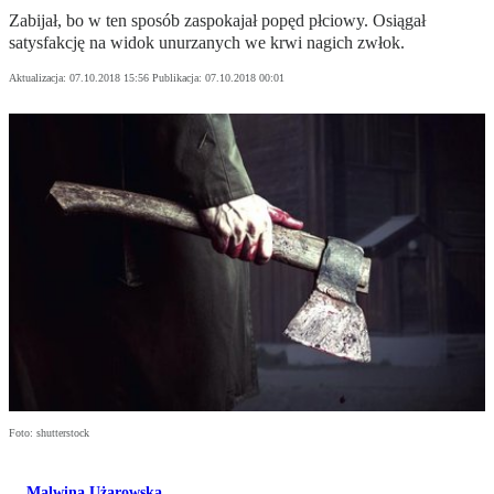
Zabijał, bo w ten sposób zaspokajał popęd płciowy. Osiągał
satysfakcję na widok unurzanych we krwi nagich zwłok.
Aktualizacja:
07.10.2018 15:56
Publikacja:
07.10.2018 00:01
Foto: shutterstock
Malwina Użarowska