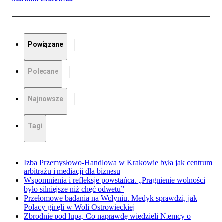
Powiązane
Polecane
Najnowsze
Tagi
Izba Przemysłowo-Handlowa w Krakowie była jak centrum
arbitrażu i mediacji dla biznesu
Wspomnienia i refleksje powstańca. „Pragnienie wolności
było silniejsze niż chęć odwetu”
Przełomowe badania na Wołyniu. Medyk sprawdzi, jak
Polacy ginęli w Woli Ostrowieckiej
Zbrodnie pod lupą. Co naprawdę wiedzieli Niemcy o