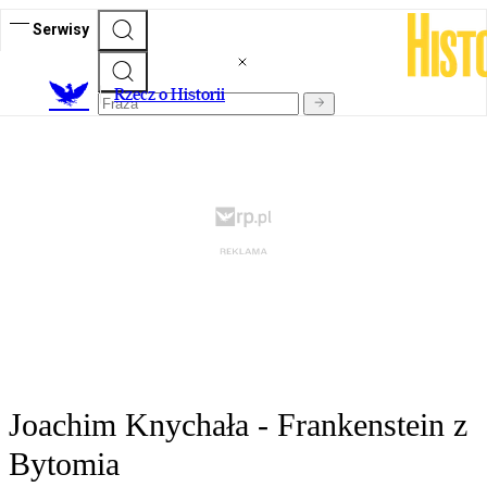
Serwisy
R
zecz o Historii
Joachim Knychała - Frankenstein z
Bytomia