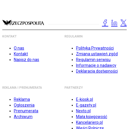
KONTAKT
REGULAMIN
O nas
Polityka Prywatności
Kontakt
Zmiana ustawień zgód
Napisz do nas
Regulamin serwisu
Informacje o nadawcy
Deklaracja dostępności
REKLAMA I PRENUMERATA
PARTNERZY
Reklama
E-kiosk.pl
Ogłoszenia
E-gazety.pl
Prenumerata
Nexto.pl
Archiwum
Mała księgowość
Kancelarierp.pl
Wieści Rolnicze