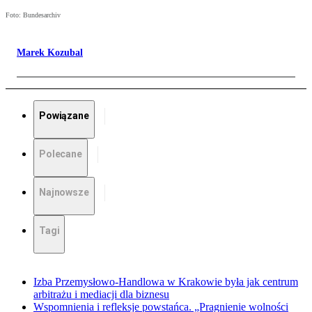
Foto: Bundesarchiv
Marek Kozubal
Powiązane
Polecane
Najnowsze
Tagi
Izba Przemysłowo-Handlowa w Krakowie była jak centrum
arbitrażu i mediacji dla biznesu
Wspomnienia i refleksje powstańca. „Pragnienie wolności