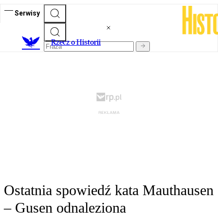
Serwisy
R
zecz o Historii
Ostatnia spowiedź kata Mauthausen
– Gusen odnaleziona