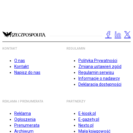
KONTAKT
REGULAMIN
O nas
Polityka Prywatności
Kontakt
Zmiana ustawień zgód
Napisz do nas
Regulamin serwisu
Informacje o nadawcy
Deklaracja dostępności
REKLAMA I PRENUMERATA
PARTNERZY
Reklama
E-kiosk.pl
Ogłoszenia
E-gazety.pl
Prenumerata
Nexto.pl
Archiwum
Mała księgowość