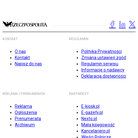
KONTAKT
REGULAMIN
O nas
Polityka Prywatności
Kontakt
Zmiana ustawień zgód
Napisz do nas
Regulamin serwisu
Informacje o nadawcy
Deklaracja dostępności
REKLAMA I PRENUMERATA
PARTNERZY
Reklama
E-kiosk.pl
Ogłoszenia
E-gazety.pl
Prenumerata
Nexto.pl
Archiwum
Mała księgowość
Kancelarierp.pl
Wieści Rolnicze