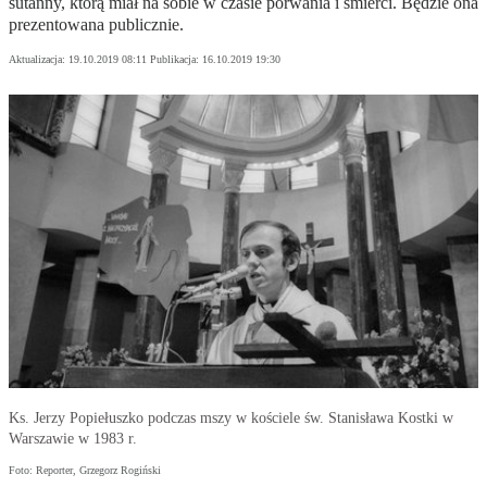
sutanny, którą miał na sobie w czasie porwania i śmierci. Będzie ona
prezentowana publicznie.
Aktualizacja:
19.10.2019 08:11
Publikacja:
16.10.2019 19:30
Ks. Jerzy Popiełuszko podczas mszy w kościele św. Stanisława Kostki w
Warszawie w 1983 r.
Foto: Reporter, Grzegorz Rogiński