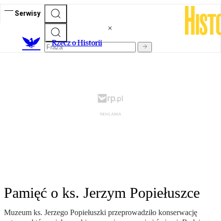
Serwisy
R
zecz o Historii
Pamięć o ks. Jerzym Popiełuszce
Muzeum ks. Jerzego Popiełuszki przeprowadziło konserwację