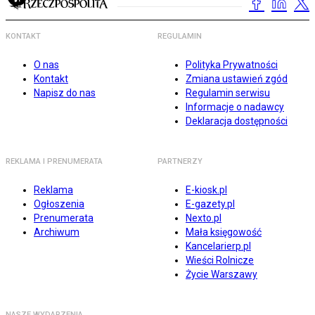
KONTAKT
REGULAMIN
O nas
Polityka Prywatności
Kontakt
Zmiana ustawień zgód
Napisz do nas
Regulamin serwisu
Informacje o nadawcy
Deklaracja dostępności
REKLAMA I PRENUMERATA
PARTNERZY
Reklama
E-kiosk.pl
Ogłoszenia
E-gazety.pl
Prenumerata
Nexto.pl
Archiwum
Mała księgowość
Kancelarierp.pl
Wieści Rolnicze
Życie Warszawy
NASZE WYDARZENIA