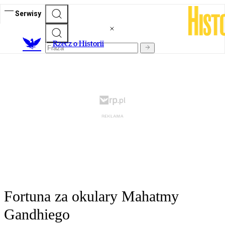
Serwisy
R
zecz o Historii
Fortuna za okulary Mahatmy
Gandhiego