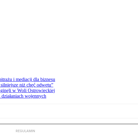
rażu i mediacji dla biznesu
silniejsze niż chęć odwetu”
ginęli w Woli Ostrowieckiej
 działaniach wojennych
REGULAMIN