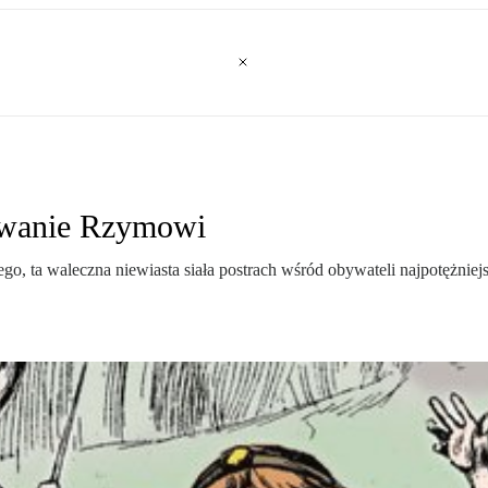
yzwanie Rzymowi
ego, ta waleczna niewiasta siała postrach wśród obywateli najpotężn