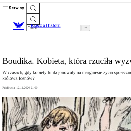
Serwisy
R
zecz o Historii
Boudika. Kobieta, która rzuciła w
W czasach, gdy kobiety funkcjonowały na marginesie życia społeczn
królowa Icenów?
Publikacja:
12.11.2020 21:00