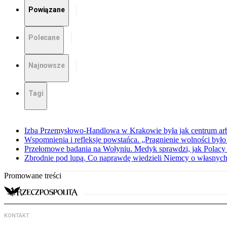
Powiązane
Polecane
Najnowsze
Tagi
Izba Przemysłowo-Handlowa w Krakowie była jak centrum arbit
Wspomnienia i refleksje powstańca. „Pragnienie wolności było 
Przełomowe badania na Wołyniu. Medyk sprawdzi, jak Polacy 
Zbrodnie pod lupą. Co naprawdę wiedzieli Niemcy o własnych
Promowane treści
KONTAKT