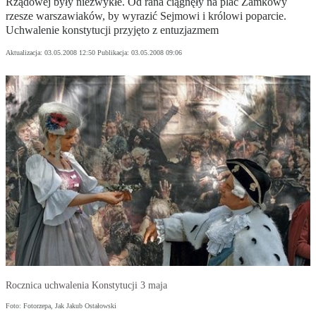
Rządowej były niezwykłe. Od rana ciągnęły na plac Zamkowy
rzesze warszawiaków, by wyrazić Sejmowi i królowi poparcie.
Uchwalenie konstytucji przyjęto z entuzjazmem
Aktualizacja:
03.05.2008 12:50
Publikacja:
03.05.2008 09:06
Rocznica uchwalenia Konstytucji 3 maja
Foto: Fotorzepa, Jak Jakub Ostałowski