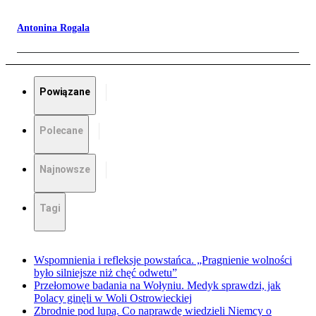
Antonina Rogala
Powiązane
Polecane
Najnowsze
Tagi
Wspomnienia i refleksje powstańca. „Pragnienie wolności
było silniejsze niż chęć odwetu”
Przełomowe badania na Wołyniu. Medyk sprawdzi, jak
Polacy ginęli w Woli Ostrowieckiej
Zbrodnie pod lupą. Co naprawdę wiedzieli Niemcy o