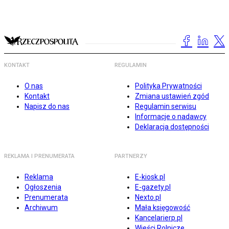
KONTAKT
REGULAMIN
O nas
Polityka Prywatności
Kontakt
Zmiana ustawień zgód
Napisz do nas
Regulamin serwisu
Informacje o nadawcy
Deklaracja dostępności
REKLAMA I PRENUMERATA
PARTNERZY
Reklama
E-kiosk.pl
Ogłoszenia
E-gazety.pl
Prenumerata
Nexto.pl
Archiwum
Mała księgowość
Kancelarierp.pl
Wieści Rolnicze