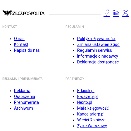
KONTAKT
REGULAMIN
O nas
Polityka Prywatności
Kontakt
Zmiana ustawień zgód
Napisz do nas
Regulamin serwisu
Informacje o nadawcy
Deklaracja dostępności
REKLAMA I PRENUMERATA
PARTNERZY
Reklama
E-kiosk.pl
Ogłoszenia
E-gazety.pl
Prenumerata
Nexto.pl
Archiwum
Mała księgowość
Kancelarierp.pl
Wieści Rolnicze
Życie Warszawy