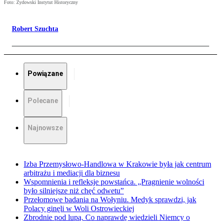
Foto: Żydowski Instytut Historyczny
Robert Szuchta
Powiązane
Polecane
Najnowsze
Izba Przemysłowo-Handlowa w Krakowie była jak centrum
arbitrażu i mediacji dla biznesu
Wspomnienia i refleksje powstańca. „Pragnienie wolności
było silniejsze niż chęć odwetu”
Przełomowe badania na Wołyniu. Medyk sprawdzi, jak
Polacy ginęli w Woli Ostrowieckiej
Zbrodnie pod lupą. Co naprawdę wiedzieli Niemcy o