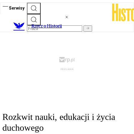
Serwisy
R
zecz o Historii
Rozkwit nauki, edukacji i życia
duchowego