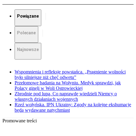
Powiązane
Polecane
Najnowsze
Wspomnienia i refleksje powstańca. „Pragnienie wolności
było silniejsze niż chęć odwetu”
Przełomowe badania na Wołyniu. Medyk sprawdzi, jak
Polacy ginęli w Woli Ostrowieckiej
Zbrodnie pod lupą. Co naprawdę wiedzieli Niemcy o
własnych działaniach wojennych
Rzeź wołyńska. IPN Ukrainy: Zgody na kolejne ekshumacje
będą wydawane natychmiast
Promowane treści