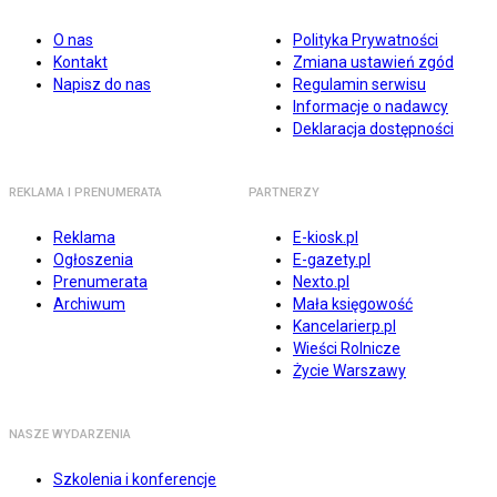
O nas
Polityka Prywatności
Kontakt
Zmiana ustawień zgód
Napisz do nas
Regulamin serwisu
Informacje o nadawcy
Deklaracja dostępności
REKLAMA I PRENUMERATA
PARTNERZY
Reklama
E-kiosk.pl
Ogłoszenia
E-gazety.pl
Prenumerata
Nexto.pl
Archiwum
Mała księgowość
Kancelarierp.pl
Wieści Rolnicze
Życie Warszawy
NASZE WYDARZENIA
Szkolenia i konferencje