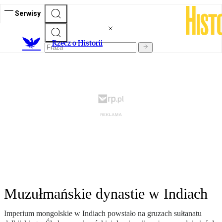
Serwisy
R
zecz o Historii
Muzułmańskie dynastie w Indiach
Imperium mongolskie w Indiach powstało na gruzach sułtanatu