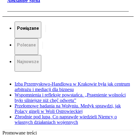
Aleksander Socha
Powiązane
Polecane
Najnowsze
Izba Przemysłowo-Handlowa w Krakowie była jak centrum
arbitrażu i mediacji dla biznesu
Wspomnienia i refleksje powstańca. „Pragnienie wolności
było silniejsze niż chęć odwetu”
Przełomowe badania na Wołyniu. Medyk sprawdzi, jak
Polacy ginęli w Woli Ostrowieckiej
Zbrodnie pod lupą. Co naprawdę wiedzieli Niemcy o
własnych działaniach wojennych
Promowane treści