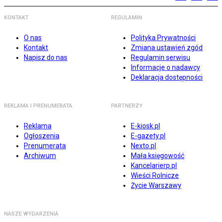
KONTAKT
REGULAMIN
O nas
Polityka Prywatności
Kontakt
Zmiana ustawień zgód
Napisz do nas
Regulamin serwisu
Informacje o nadawcy
Deklaracja dostępności
REKLAMA I PRENUMERATA
PARTNERZY
Reklama
E-kiosk.pl
Ogłoszenia
E-gazety.pl
Prenumerata
Nexto.pl
Archiwum
Mała księgowość
Kancelarierp.pl
Wieści Rolnicze
Życie Warszawy
NASZE WYDARZENIA