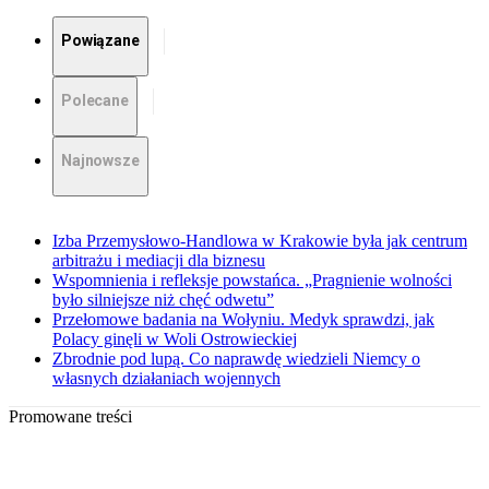
Powiązane
Polecane
Najnowsze
Izba Przemysłowo-Handlowa w Krakowie była jak centrum
arbitrażu i mediacji dla biznesu
Wspomnienia i refleksje powstańca. „Pragnienie wolności
było silniejsze niż chęć odwetu”
Przełomowe badania na Wołyniu. Medyk sprawdzi, jak
Polacy ginęli w Woli Ostrowieckiej
Zbrodnie pod lupą. Co naprawdę wiedzieli Niemcy o
własnych działaniach wojennych
Promowane treści