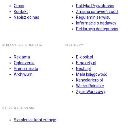
O nas
Polityka Prywatności
Kontakt
Zmiana ustawień zgód
Napisz do nas
Regulamin serwisu
Informacje o nadawcy
Deklaracja dostępności
REKLAMA I PRENUMERATA
PARTNERZY
Reklama
E-kiosk.pl
Ogłoszenia
E-gazety.pl
Prenumerata
Nexto.pl
Archiwum
Mała księgowość
Kancelarierp.pl
Wieści Rolnicze
Życie Warszawy
NASZE WYDARZENIA
Szkolenia i konferencje