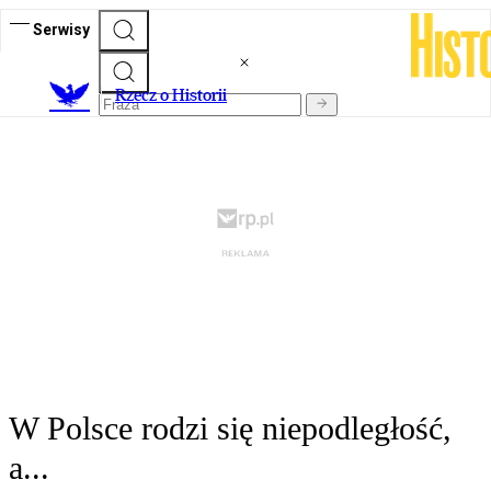
Serwisy
R
zecz o Historii
W Polsce rodzi się niepodległość,
a...