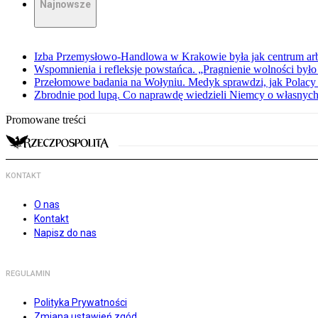
Najnowsze
Izba Przemysłowo-Handlowa w Krakowie była jak centrum arbit
Wspomnienia i refleksje powstańca. „Pragnienie wolności było 
Przełomowe badania na Wołyniu. Medyk sprawdzi, jak Polacy 
Zbrodnie pod lupą. Co naprawdę wiedzieli Niemcy o własnych
Promowane treści
KONTAKT
O nas
Kontakt
Napisz do nas
REGULAMIN
Polityka Prywatności
Zmiana ustawień zgód