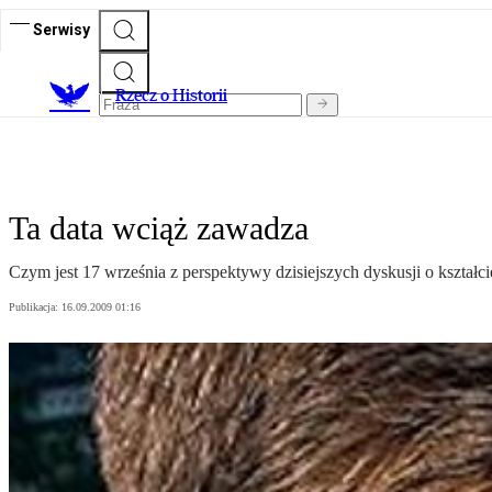
Serwisy
R
zecz o Historii
Ta data wciąż zawadza
Czym jest 17 września z perspektywy dzisiejszych dyskusji o kształc
Publikacja:
16.09.2009 01:16