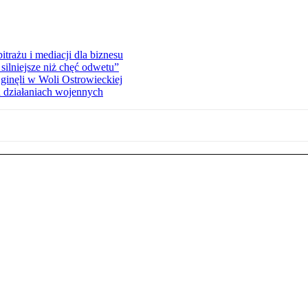
rażu i mediacji dla biznesu
silniejsze niż chęć odwetu”
ginęli w Woli Ostrowieckiej
 działaniach wojennych