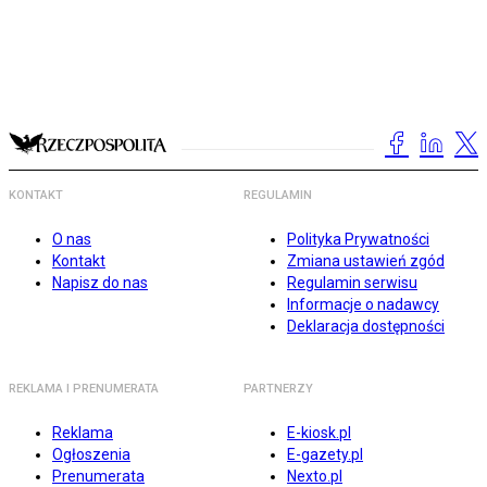
KONTAKT
REGULAMIN
O nas
Polityka Prywatności
Kontakt
Zmiana ustawień zgód
Napisz do nas
Regulamin serwisu
Informacje o nadawcy
Deklaracja dostępności
REKLAMA I PRENUMERATA
PARTNERZY
Reklama
E-kiosk.pl
Ogłoszenia
E-gazety.pl
Prenumerata
Nexto.pl