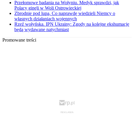
Przełomowe badania na Wołyniu. Medyk sprawdzi, jak
Polacy ginęli w Woli Ostrowieckiej
Zbrodnie pod lupą. Co naprawdę wiedzieli Niemcy o
własnych działaniach wojennych
Rzeź wołyńska. IPN Ukrainy: Zgody na kolejne ekshumacje
będą wydawane natychmiast
Promowane treści