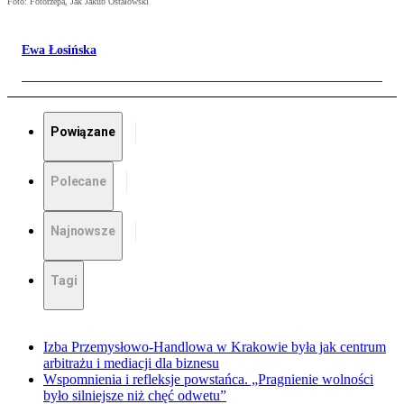
Foto: Fotorzepa, Jak Jakub Ostałowski
Ewa Łosińska
Powiązane
Polecane
Najnowsze
Tagi
Izba Przemysłowo-Handlowa w Krakowie była jak centrum
arbitrażu i mediacji dla biznesu
Wspomnienia i refleksje powstańca. „Pragnienie wolności
było silniejsze niż chęć odwetu”