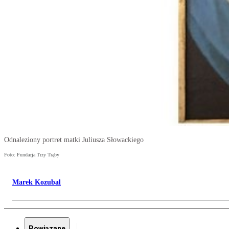
Odnaleziony portret matki Juliusza Słowackiego
Foto: Fundacja Trzy Trąby
Marek Kozubal
Powiązane