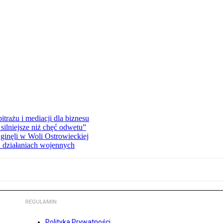
rażu i mediacji dla biznesu
silniejsze niż chęć odwetu”
ginęli w Woli Ostrowieckiej
 działaniach wojennych
REGULAMIN
Polityka Prywatności