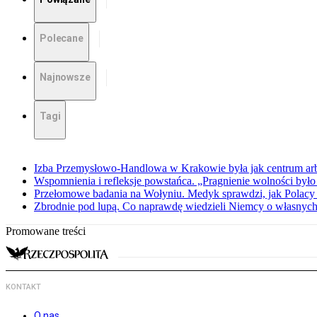
Polecane
Najnowsze
Tagi
Izba Przemysłowo-Handlowa w Krakowie była jak centrum arbit
Wspomnienia i refleksje powstańca. „Pragnienie wolności było 
Przełomowe badania na Wołyniu. Medyk sprawdzi, jak Polacy 
Zbrodnie pod lupą. Co naprawdę wiedzieli Niemcy o własnych
Promowane treści
KONTAKT
O nas