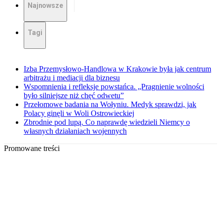
Najnowsze
Tagi
Izba Przemysłowo-Handlowa w Krakowie była jak centrum
arbitrażu i mediacji dla biznesu
Wspomnienia i refleksje powstańca. „Pragnienie wolności
było silniejsze niż chęć odwetu”
Przełomowe badania na Wołyniu. Medyk sprawdzi, jak
Polacy ginęli w Woli Ostrowieckiej
Zbrodnie pod lupą. Co naprawdę wiedzieli Niemcy o
własnych działaniach wojennych
Promowane treści