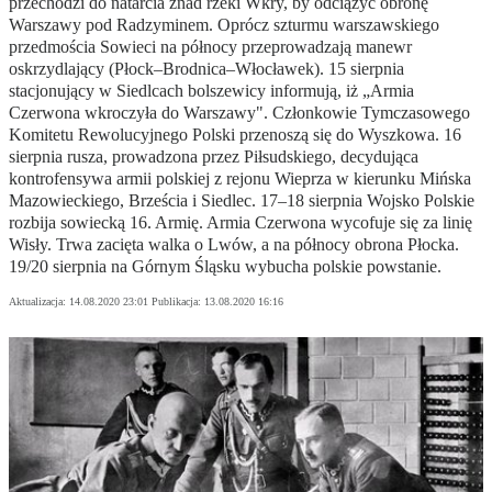
przechodzi do natarcia znad rzeki Wkry, by odciążyć obronę
Warszawy pod Radzyminem. Oprócz szturmu warszawskiego
przedmościa Sowieci na północy przeprowadzają manewr
oskrzydlający (Płock–Brodnica–Włocławek). 15 sierpnia
stacjonujący w Siedlcach bolszewicy informują, iż „Armia
Czerwona wkroczyła do Warszawy". Członkowie Tymczasowego
Komitetu Rewolucyjnego Polski przenoszą się do Wyszkowa. 16
sierpnia rusza, prowadzona przez Piłsudskiego, decydująca
kontrofensywa armii polskiej z rejonu Wieprza w kierunku Mińska
Mazowieckiego, Brześcia i Siedlec. 17–18 sierpnia Wojsko Polskie
rozbija sowiecką 16. Armię. Armia Czerwona wycofuje się za linię
Wisły. Trwa zacięta walka o Lwów, a na północy obrona Płocka.
19/20 sierpnia na Górnym Śląsku wybucha polskie powstanie.
Aktualizacja:
14.08.2020 23:01
Publikacja:
13.08.2020 16:16