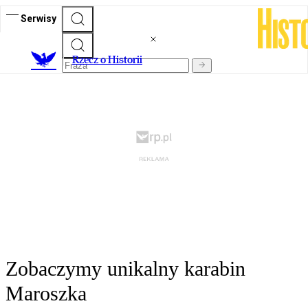
Serwisy
R
zecz o Historii
Zobaczymy unikalny karabin
Maroszka