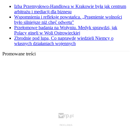
Izba Przemysłowo-Handlowa w Krakowie była jak centrum
arbitrażu i mediacji dla biznesu
Wspomnienia i refleksje powstańca. „Pragnienie wolności
było silniejsze niż chęć odwetu”
Przełomowe badania na Wołyniu. Medyk sprawdzi, jak
Polacy ginęli w Woli Ostrowieckiej
Zbrodnie pod lupą. Co naprawdę wiedzieli Niemcy o
własnych działaniach wojennych
Promowane treści